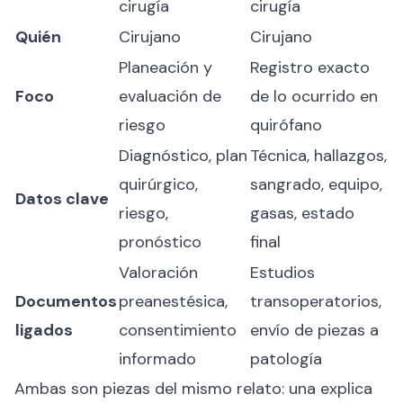
cirugía
cirugía
Quién
Cirujano
Cirujano
Planeación y
Registro exacto
Foco
evaluación de
de lo ocurrido en
riesgo
quirófano
Diagnóstico, plan
Técnica, hallazgos,
quirúrgico,
sangrado, equipo,
Datos clave
riesgo,
gasas, estado
pronóstico
final
Valoración
Estudios
Documentos
preanestésica,
transoperatorios,
ligados
consentimiento
envío de piezas a
informado
patología
Ambas son piezas del mismo relato: una explica