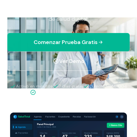
Facturación + Recetas. Certificado en la NOM-
024 ante la DGIS y listo para el nuevo decreto
de salud digital.
Comenzar Prueba Gratis
Ver Demo
Activo en minutos
7 días gratis
Cumple NOM-004
Certificado NOM-024 ante la DGIS