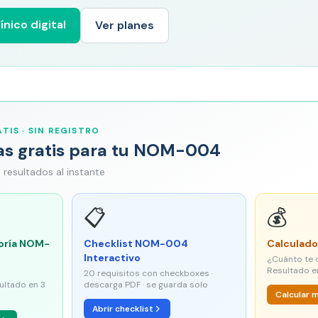
ínico digital
Ver planes
TIS · SIN REGISTRO
as gratis para tu NOM-004
 · resultados al instante
📋
💰
oría NOM-
Checklist NOM-004
Calculado
Interactivo
¿Cuánto te 
Resultado e
20 requisitos con checkboxes ·
sultado en 3
descarga PDF · se guarda solo
Calcular 
Abrir checklist