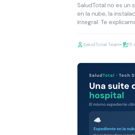
SaludTotal no es un s
en la nube, la instal
integral. Te explicam
SaludTotal Team
•
15 