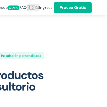
🇲🇽
rsos
FAQ
Ingresar
Prueba Gratis
ES
GRATIS
instalación personalizada
productos
ultorio