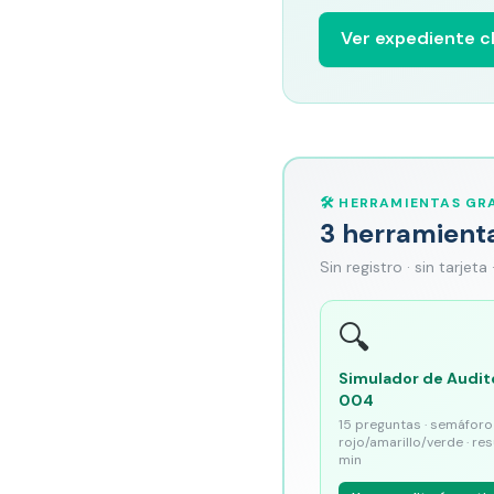
Ver expediente cl
🛠️ HERRAMIENTAS GRA
3 herramient
Sin registro · sin tarjeta
🔍
Simulador de Audit
004
15 preguntas · semáforo
rojo/amarillo/verde · re
min