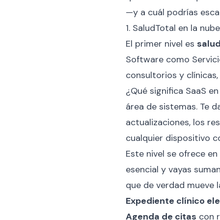
—y a cuál podrías esca
1. SaludTotal en la nub
El primer nivel es
salu
Software como Servicio
consultorios y clínicas
¿Qué significa SaaS en
área de sistemas. Te da
actualizaciones, los r
cualquier dispositivo c
Este nivel se ofrece en
esencial y vayas suman
que de verdad mueve la
Expediente clínico el
Agenda de citas
con r