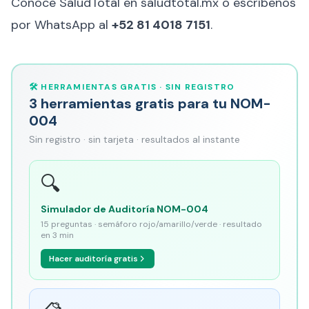
Conoce SaludTotal en
saludtotal.mx
o escríbenos
por WhatsApp al
+52 81 4018 7151
.
🛠️ HERRAMIENTAS GRATIS · SIN REGISTRO
3 herramientas gratis para tu NOM-
004
Sin registro · sin tarjeta · resultados al instante
🔍
Simulador de Auditoría NOM-004
15 preguntas · semáforo rojo/amarillo/verde · resultado
en 3 min
Hacer auditoría gratis