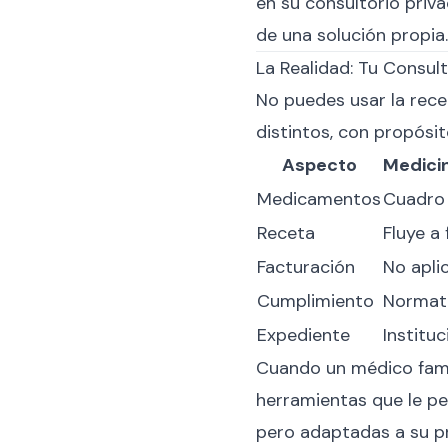
en su consultorio priv
de una solución propia.
La Realidad: Tu Consul
No puedes usar la rece
distintos, con propósit
Aspecto
Medicin
Medicamentos
Cuadro 
Receta
Fluye a 
Facturación
No apli
Cumplimiento
Normati
Expediente
Instituc
Cuando un médico famil
herramientas que le per
pero adaptadas a su pr