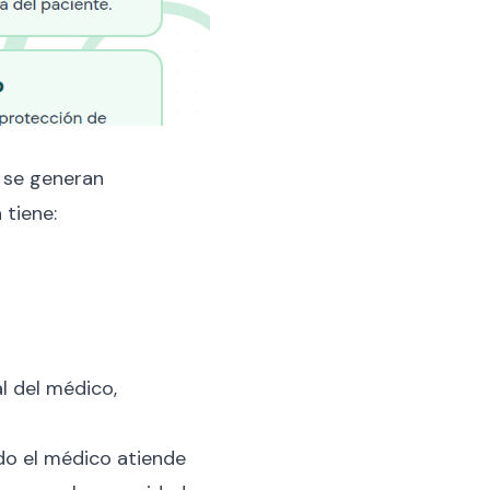
s se generan
 tiene:
al del médico,
do el médico atiende