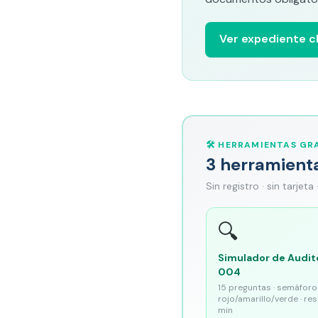
Ver expediente cl
🛠️ HERRAMIENTAS GRA
3 herramient
Sin registro · sin tarjeta
🔍
Simulador de Audit
004
15 preguntas · semáforo
rojo/amarillo/verde · re
min