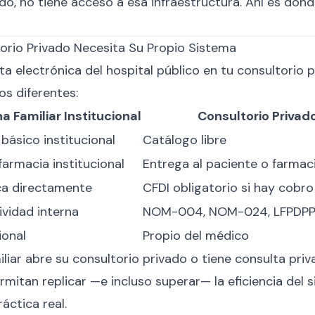
ado, no tiene acceso a esa infraestructura. Ahí es don
torio Privado Necesita Su Propio Sistema
ta electrónica del hospital público en tu consultorio 
os diferentes:
a Familiar Institucional
Consultorio Privad
básico institucional
Catálogo libre
farmacia institucional
Entrega al paciente o farmac
ca directamente
CFDI obligatorio si hay cobro
vidad interna
NOM-004, NOM-024, LFPDP
ional
Propio del médico
iar abre su consultorio privado o tiene consulta priva
mitan replicar —e incluso superar— la eficiencia del s
áctica real.