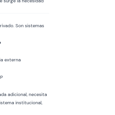
de surge la necesidad
privado. Son sistemas
o
ia externa
PP
da adicional, necesita
istema institucional,