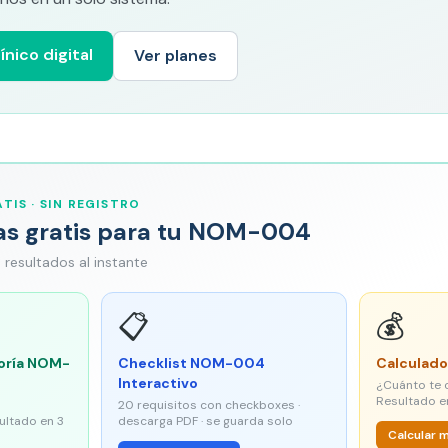
ínico digital
Ver planes
TIS · SIN REGISTRO
as gratis para tu NOM-004
 · resultados al instante
📋
💰
oría NOM-
Checklist NOM-004
Calculado
Interactivo
¿Cuánto te 
Resultado e
20 requisitos con checkboxes ·
sultado en 3
descarga PDF · se guarda solo
Calcular 