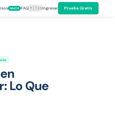
🇲🇽
rsos
FAQ
Ingresar
Prueba Gratis
ES
GRATIS
vada
 en
r: Lo Que