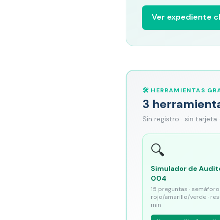
Ver expediente cl
🛠️ HERRAMIENTAS GRA
3 herramient
Sin registro · sin tarjeta
🔍
Simulador de Audit
004
15 preguntas · semáforo
rojo/amarillo/verde · re
min