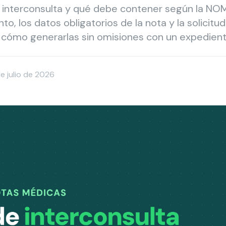
 interconsulta y qué debe contener según la N
to, los datos obligatorios de la nota y la solicitu
y cómo generarlas sin omisiones con un expediente
e julio de 2026