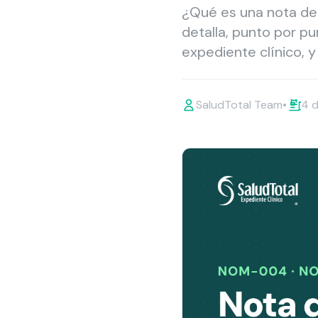
¿Qué es una nota de
detalla, punto por pun
expediente clínico, 
SaludTotal Team
•
4 d