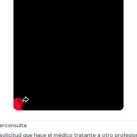
erconsulta
 solicitud que hace el médico tratante a otro profes