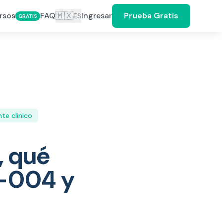
🇲🇽
rsos
FAQ
Ingresar
Prueba Gratis
ES
GRATIS
te clinico
, qué
M-004 y