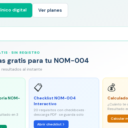
ínico digital
Ver planes
TIS · SIN REGISTRO
as gratis para tu NOM-004
 · resultados al instante
📋
💰
oría NOM-
Checklist NOM-004
Calculado
Interactivo
¿Cuánto te 
Resultado e
20 requisitos con checkboxes ·
sultado en 3
descarga PDF · se guarda solo
Calcular 
Abrir checklist