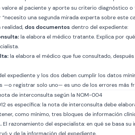
valore al paciente y aporte su criterio diagnóstico o 
r “necesito una segunda mirada experta sobre este ca
 realidad,
dos documentos
dentro del expediente:
onsulta:
la elabora el médico tratante. Explica por qué
ialista.
lta:
la elabora el médico que fue consultado, después 
el expediente y los dos deben cumplir los datos mín
 —o registrar solo uno— es uno de los errores más f
nota de interconsulta según la NOM-004
s específica: la nota de interconsulta debe elaborar
ener, como mínimo, tres bloques de información clíni
.
El razonamiento del especialista: en qué se basa su 
rvó y de la información del expediente.