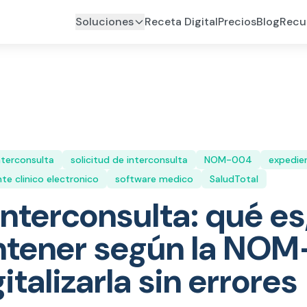
Soluciones
Receta Digital
Precios
Blog
Recu
nterconsulta
solicitud de interconsulta
NOM-004
expedien
te clinico electronico
software medico
SaludTotal
interconsulta: qué es
ntener según la NO
talizarla sin errores