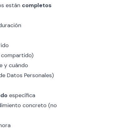
os están
completos
duración
gido
 compartido)
te y cuándo
de Datos Personales)
ado
específica
imiento concreto (no
hora