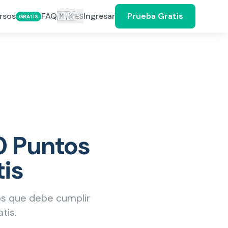
🇲🇽
rsos
FAQ
Ingresar
Prueba Gratis
ES
GRATIS
0 Puntos
tis
s que debe cumplir
tis.