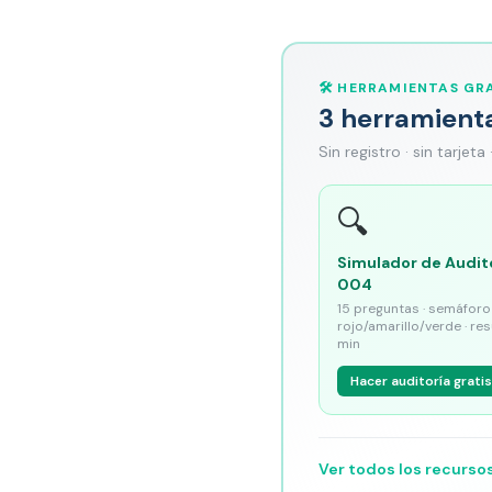
🛠️ HERRAMIENTAS GRA
3 herramient
Sin registro · sin tarjeta
🔍
Simulador de Audit
004
15 preguntas · semáforo
rojo/amarillo/verde · re
min
Hacer auditoría gratis
Ver todos los recurso