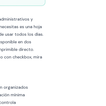
administrativos y
 necesitas es una hoja
e usar todos los días.
isponible en dos
primible directo.
o con checkbox, mira
en organizados
ación mínima
controla