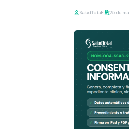
SaludTotal
•
25 de ma