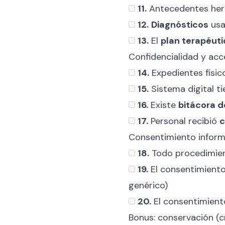
11.
Antecedentes here
12.
Diagnósticos
usa
13.
El
plan terapéuti
Confidencialidad y acc
14.
Expedientes físic
15.
Sistema digital t
16.
Existe
bitácora 
17.
Personal recibió
c
Consentimiento inform
18.
Todo procedimien
19.
El consentimiento
genérico)
20.
El consentimient
Bonus: conservación (cr