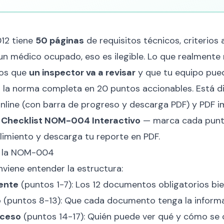
12 tiene
50 páginas
de requisitos técnicos, criterios 
 un médico ocupado, eso es ilegible. Lo que realmente
tos que
un inspector va a revisar
y que tu equipo pued
za la norma completa en 20 puntos accionables. Está d
online (con barra de progreso y descarga PDF) y PDF im
Checklist NOM-004 Interactivo
— marca cada punt
imiento y descarga tu reporte en PDF.
a la NOM-004
nviene entender la estructura:
iente
(puntos 1-7): Los 12 documentos obligatorios bi
o
(puntos 8-13): Que cada documento tenga la inform
cceso
(puntos 14-17): Quién puede ver qué y cómo se 