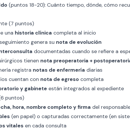
ldo
(puntos 18-20): Cuánto tiempo, dónde, cómo recu
nte (7 puntos)
ne una
historia clínica
completa al inicio
seguimiento genera su
nota de evolución
interconsulta
documentadas cuando se refiere a espe
irúrgicos tienen
nota preoperatoria + postoperatori
ería registra
notas de enfermería
diarias
rios cuentan con
nota de egreso
completa
oratorio y gabinete
están integrados al expediente
(6 puntos)
echa, hora, nombre completo y firma
del responsabl
bles
(en papel) o capturadas correctamente (en sist
os vitales
en cada consulta