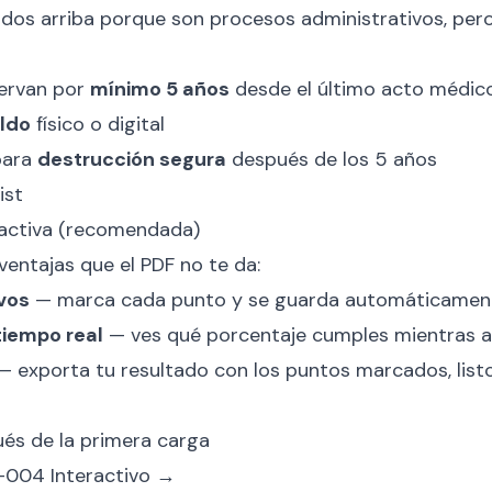
os arriba porque son procesos administrativos, pero
ervan por
mínimo 5 años
desde el último acto médic
aldo
físico o digital
para
destrucción segura
después de los 5 años
ist
ractiva (recomendada)
 ventajas que el PDF no te da:
vos
— marca cada punto y se guarda automáticament
tiempo real
— ves qué porcentaje cumples mientras 
 exporta tu resultado con los puntos marcados, listo
és de la primera carga
M-004 Interactivo →