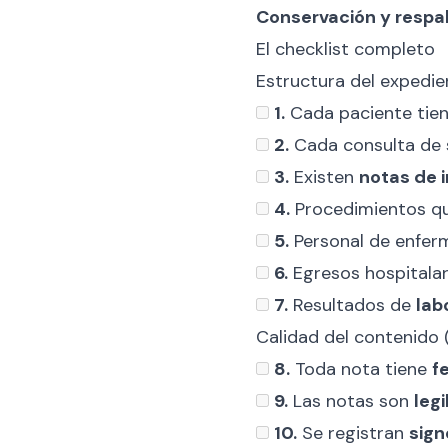
Conservación y respa
El checklist completo
Estructura del expedie
1.
Cada paciente tie
2.
Cada consulta de 
3.
Existen
notas de 
4.
Procedimientos qu
5.
Personal de enferm
6.
Egresos hospitala
7.
Resultados de
lab
Calidad del contenido 
8.
Toda nota tiene
f
9.
Las notas son
legi
10.
Se registran
sign