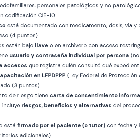
dofamiliares, personales patológicos y no patológic
n codificación CIE-10
co
está documentado con medicamento, dosis, vía y 
eso (4 puntos)
os están bajo
llave
o en archivero con acceso restrin
iene
usuario y contraseña individual por persona
(no
de accesos
que registra quién consultó qué expedien
apacitación en LFPDPPP
(Ley Federal de Protección 
ado (3 puntos)
to de riesgo tiene
carta de consentimiento inform
 incluye
riesgos, beneficios y alternativas
del proced
o está
firmado por el paciente (o tutor)
con fecha y 
iterios adicionales)