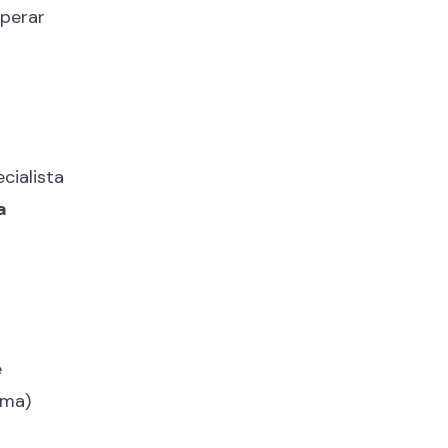
perar
cialista
a
e
ema)